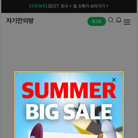
[주문폭주]
BEST 토이 + 젤 초특가 보러가기 >
자기만의방
로그인
예상치 못한 에러입니다.