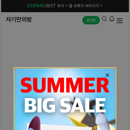
[주문폭주]
BEST 토이 + 젤 초특가 보러가기 >
자기만의방
로그인
예상치 못한 에러입니다.