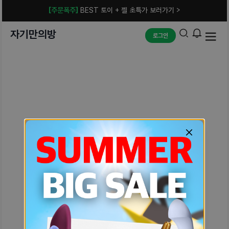
[주문폭주]
BEST 토이 + 젤 초특가 보러가기 >
자기만의방
로그인
예상치 못한 에러입니다.