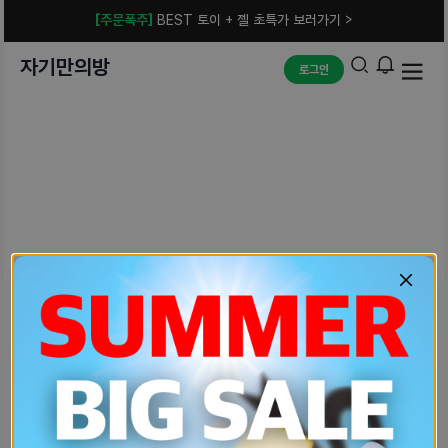
[주문폭주]
BEST 토이 + 젤 초특가 보러가기 >
자기만의방
로그인
예상치 못한 에러입니다.