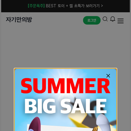
[주문폭주]
BEST 토이 + 젤 초특가 보러가기 >
자기만의방
로그인
예상치 못한 에러입니다.