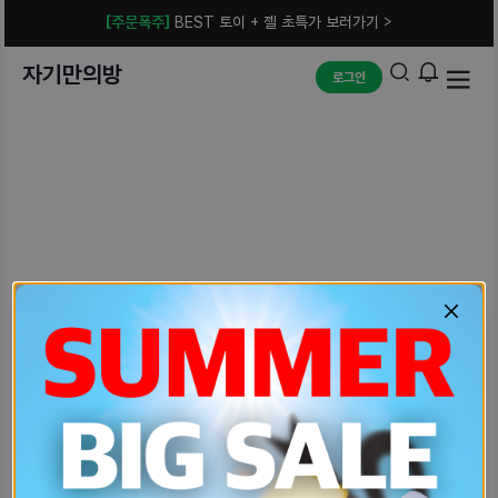
[주문폭주]
BEST 토이 + 젤 초특가 보러가기 >
자기만의방
로그인
예상치 못한 에러입니다.