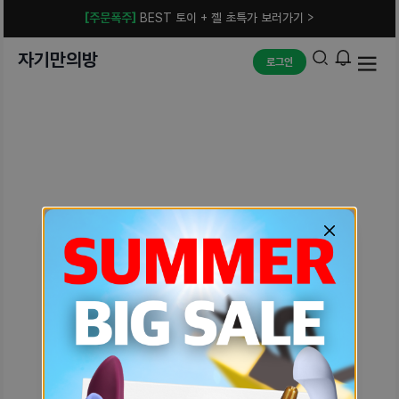
[주문폭주]
BEST 토이 + 젤 초특가 보러가기 >
자기만의방
로그인
예상치 못한 에러입니다.