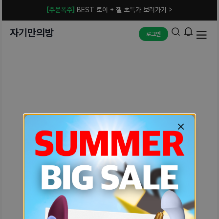
[주문폭주]
BEST 토이 + 젤 초특가 보러가기 >
자기만의방
로그인
예상치 못한 에러입니다.