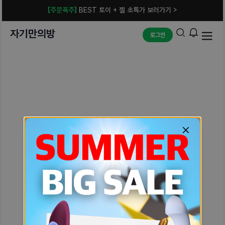
[주문폭주]
BEST 토이 + 젤 초특가 보러가기 >
자기만의방
로그인
예상치 못한 에러입니다.