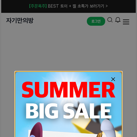
[주문폭주]
BEST 토이 + 젤 초특가 보러가기 >
자기만의방
로그인
예상치 못한 에러입니다.