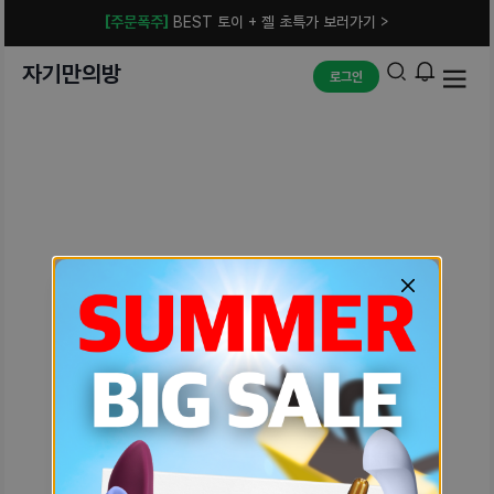
[주문폭주]
BEST 토이 + 젤 초특가 보러가기 >
자기만의방
로그인
예상치 못한 에러입니다.