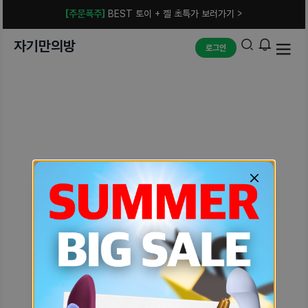
[주문폭주]
BEST 토이 + 젤 초특가 보러가기 >
자기만의방
로그인
예상치 못한 에러입니다.