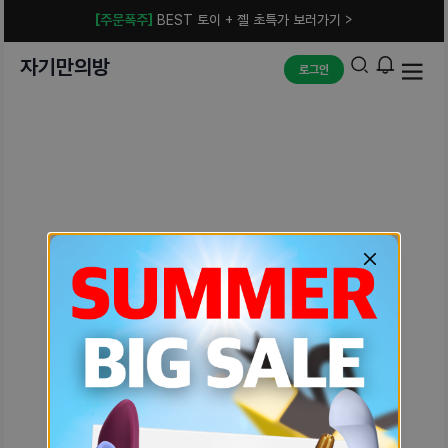
[주문폭주]
BEST 토이 + 젤 초특가 보러가기 >
자기만의방
로그인
예상치 못한 에러입니다.