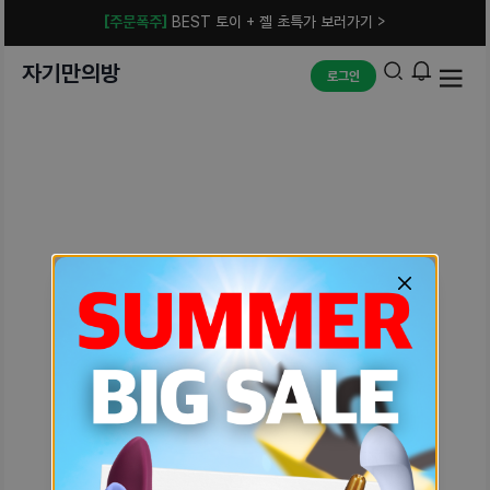
[주문폭주]
BEST 토이 + 젤 초특가 보러가기 >
자기만의방
로그인
예상치 못한 에러입니다.