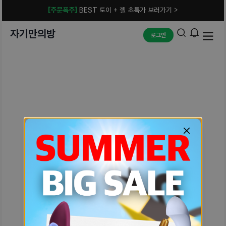
[주문폭주]
BEST 토이 + 젤 초특가 보러가기 >
자기만의방
로그인
예상치 못한 에러입니다.