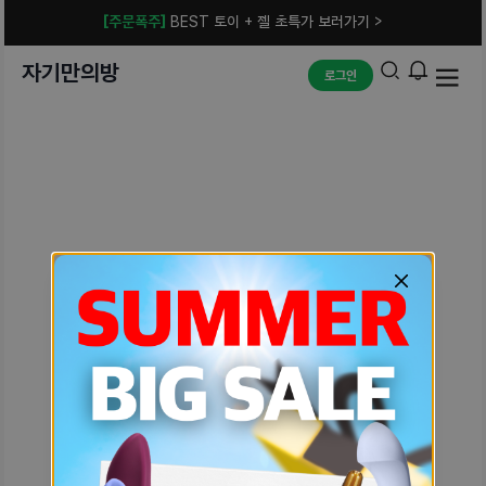
[주문폭주]
BEST 토이 + 젤 초특가 보러가기 >
자기만의방
로그인
예상치 못한 에러입니다.