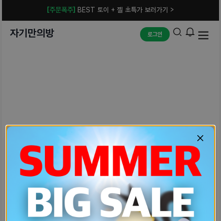
[주문폭주]
BEST 토이 + 젤 초특가 보러가기 >
자기만의방
로그인
예상치 못한 에러입니다.