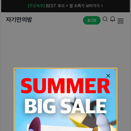
[주문폭주]
BEST 토이 + 젤 초특가 보러가기 >
자기만의방
로그인
예상치 못한 에러입니다.