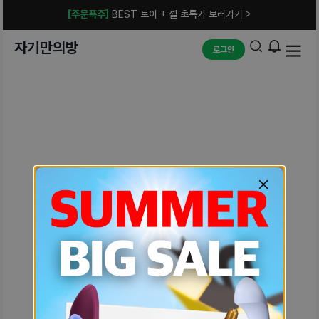
[주문폭주]
BEST 토이 + 젤 초특가 보러가기 >
자기만의방
로그인
예상치 못한 에러입니다.