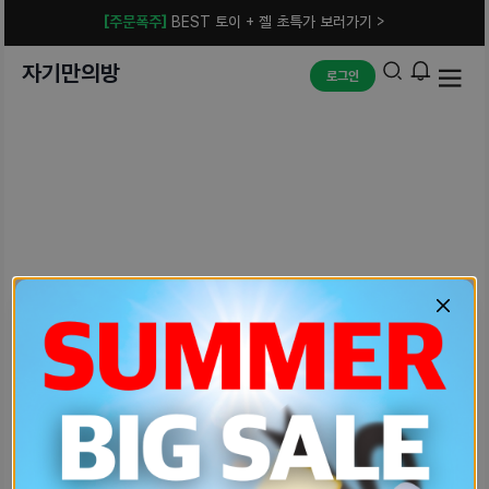
[주문폭주]
BEST 토이 + 젤 초특가 보러가기 >
자기만의방
로그인
예상치 못한 에러입니다.