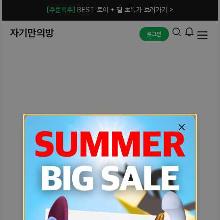
[주문폭주]
BEST 토이 + 젤 초특가 보러가기 >
자기만의방
로그인
예상치 못한 에러입니다.