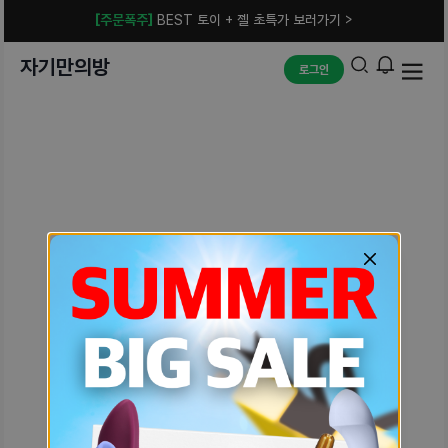
[주문폭주]
BEST 토이 + 젤 초특가 보러가기 >
자기만의방
로그인
예상치 못한 에러입니다.