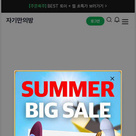
[주문폭주]
BEST 토이 + 젤 초특가 보러가기 >
자기만의방
로그인
예상치 못한 에러입니다.