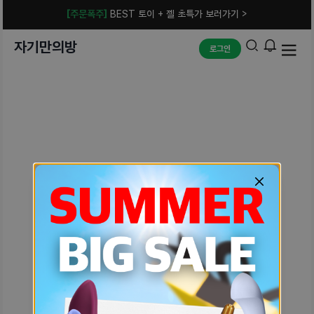
[주문폭주]
BEST 토이 + 젤 초특가 보러가기 >
자기만의방
로그인
예상치 못한 에러입니다.