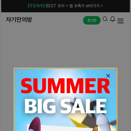
[주문폭주]
BEST 토이 + 젤 초특가 보러가기 >
자기만의방
로그인
예상치 못한 에러입니다.