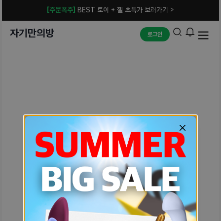
[주문폭주]
BEST 토이 + 젤 초특가 보러가기 >
자기만의방
로그인
예상치 못한 에러입니다.