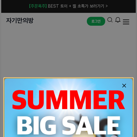
[주문폭주]
BEST 토이 + 젤 초특가 보러가기 >
자기만의방
로그인
예상치 못한 에러입니다.