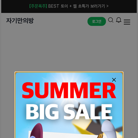
[주문폭주]
BEST 토이 + 젤 초특가 보러가기 >
자기만의방
로그인
예상치 못한 에러입니다.