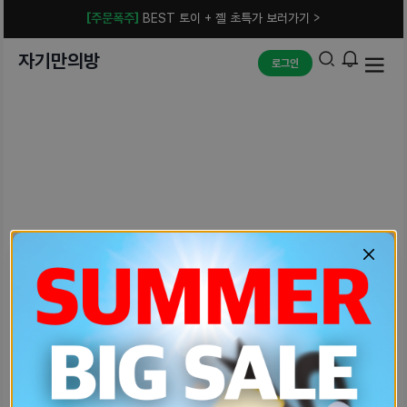
[주문폭주]
BEST 토이 + 젤 초특가 보러가기 >
자기만의방
로그인
예상치 못한 에러입니다.