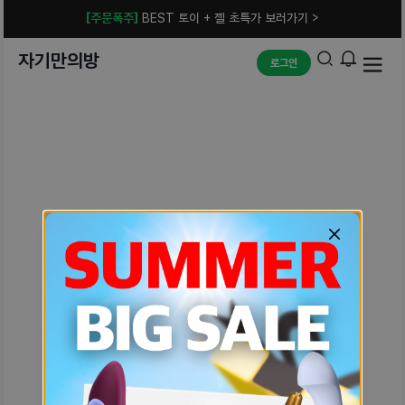
[주문폭주]
BEST 토이 + 젤 초특가 보러가기 >
자기만의방
로그인
예상치 못한 에러입니다.