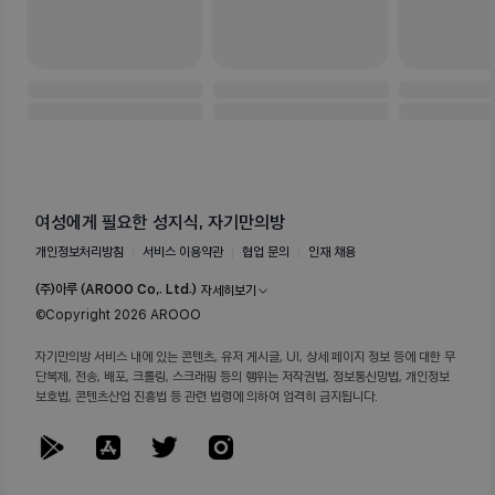
ㅋㅋㅋ 나도 원래 성욕 없는 편이었는데 남친 만나고 진짜 개~~~
늘어서 하루라도 모텔 안 가자고 하면 진짜 왕서운할 거 같음..ㅋㅋ
ㅎㅋㅎㅋㅎㅋㅎ 10. 잘못 인정을 잘 해! 사소한 거에도 내가 조금
이라도 속상했으면 바로 미안하다고 꼭 말하고, 내가 저번에 잠깐
오해해서 서운할 뻔했던 일이 있었는데 내가 다 털어놓으니까 “ㅇ
ㅇ이 서운하게 해서 미안해 ㅠㅠ ㅇㅇ이가 힘들었을 생각 하니까 마
음이 너무 아프다.. 그런 의도 전혀 아니었어 ㅇㅇ이 오해 말구!!! 앞
으로도 이렇게 조금이라도 서운한 일 생기면 바로바로 편하게 말해
여성에게 필요한 성지식, 자기만의방
줘용 알았지?!? 나도 그럴테니까! ㅎㅎ 우리 계속 이렇게 잘 만나보
자!!” 이런 식으로 얘기 엄~~청 다정하게 해줘서 감동 짱받아써 ㅜ
개인정보처리방침
서비스 이용약관
협업 문의
인재 채용
ㅡㅜ무튼 쓰다보니 짱짱길어졌네… ㅎㅎ 여기까지 읽은 자기,, 대단
(주)아루 (AROOO Co,. Ltd.)
자세히보기
해…!!!! 자기들도 이런 남친 만나서 행복한 연애하기를 💕💕💕
©Copyright
2026
AROOO
대표이사
이명진
사업등록번호
869-81-02371
사업자정보확인
자기만의방 서비스 내에 있는 콘텐츠, 유저 게시글, UI, 상세 페이지 정보 등에 대한 무
통신판매업 신고번호
제 2021-성남분당A-0546호
단복제, 전송, 배포, 크롤링, 스크래핑 등의 행위는 저작권법, 정보통신망법, 개인정보
주소
서울시 강남구 역삼로 17길 9, 2층 (주)아루
보호법, 콘텐츠산업 진흥법 등 관련 법령에 의하여 엄격히 금지됩니다.
고객 문의
help@arooo.co.kr
대표번호
070-8766-8990
호스팅 제공자
아마존웹서비스