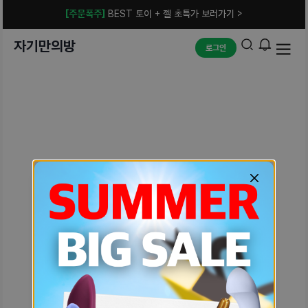
[주문폭주]
BEST 토이 + 젤 초특가 보러가기 >
자기만의방
로그인
예상치 못한 에러입니다.