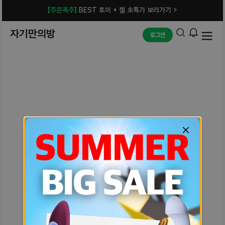
[주문폭주]
BEST 토이 + 젤 초특가 보러가기 >
자기만의방
로그인
예상치 못한 에러입니다.