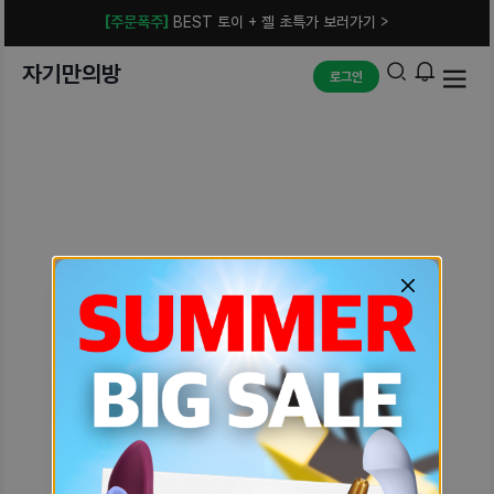
[주문폭주]
BEST 토이 + 젤 초특가 보러가기 >
자기만의방
로그인
예상치 못한 에러입니다.