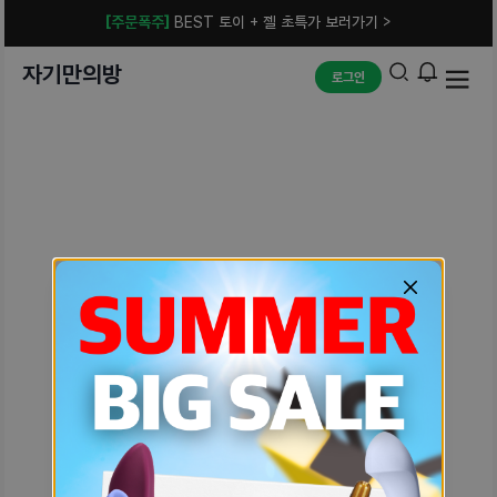
[주문폭주]
BEST 토이 + 젤 초특가 보러가기 >
자기만의방
로그인
예상치 못한 에러입니다.