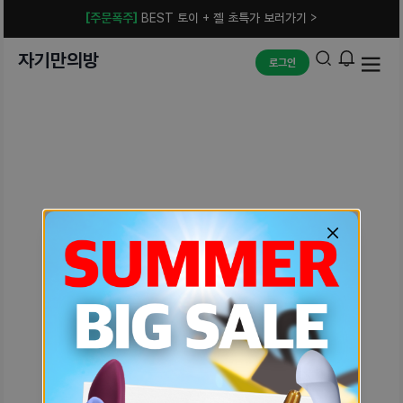
[주문폭주]
BEST 토이 + 젤 초특가 보러가기 >
자기만의방
로그인
예상치 못한 에러입니다.