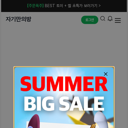
[주문폭주]
BEST 토이 + 젤 초특가 보러가기 >
자기만의방
로그인
예상치 못한 에러입니다.