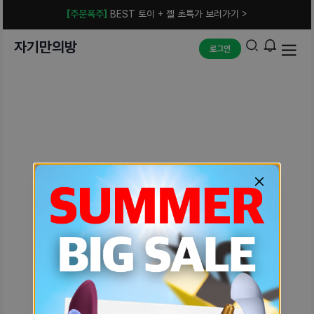
[주문폭주]
BEST 토이 + 젤 초특가 보러가기 >
자기만의방
로그인
예상치 못한 에러입니다.