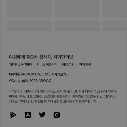
여성에게 필요한 성지식, 자기만의방
개인정보처리방침
서비스 이용약관
협업 문의
인재 채용
(주)아루 (AROOO Co,. Ltd.)
자세히보기
©Copyright
2026
AROOO
대표이사
이명진
사업등록번호
869-81-02371
사업자정보확인
자기만의방 서비스 내에 있는 콘텐츠, 유저 게시글, UI, 상세 페이지 정보 등에 대한 무
통신판매업 신고번호
제 2021-성남분당A-0546호
단복제, 전송, 배포, 크롤링, 스크래핑 등의 행위는 저작권법, 정보통신망법, 개인정보
주소
서울시 강남구 역삼로 17길 9, 2층 (주)아루
보호법, 콘텐츠산업 진흥법 등 관련 법령에 의하여 엄격히 금지됩니다.
고객 문의
help@arooo.co.kr
대표번호
070-8766-8990
호스팅 제공자
아마존웹서비스