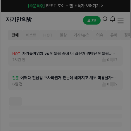
[주문폭주]
BEST 토이 + 젤 초특가 보러가기 >
자기만의방
로그인
전체
베스트
HOT
일상
기사/뉴스
이슈
유머
정
자기들아읽씹 vs 안읽씹 중에 더 싫은거 뭐야난 안읽씹..안
HOT
읽씹 길어지면 개빡ㅊㅕ
7시간 전
0
7
어쩌다 전남침 프사바뀐거 봤는데 헤어지고 걔도 미용실가고
자기들 남친이 매번 어디 가면 번호 안따였나 남자 조심해라
혼밥레벨 어느정도야 다들?김치찌개집 가서 혼밥했는데 그
하.. 남친 왜이리 눈치가 없지 ㅜ 영통하면서 자기 동네 보여
우리 커플은 1년 됐는데 연애초부터 꾸준히 자주 만남 만날
아니 씨발 자기들아 화내는 거처럼 느껴졌으면 왜 화가났냐,
자기들 도와줘!! 이번이 첫 연애야ㅠㅠ원래 데이트하면서 덴
내가 원래 자고 일어나면 까먹고 걱정없는 성격인데 요즘은
어제 저녁 7시에 싸우고 상대가 지금까지 읽씹상태인데 오늘
만나면 잘해주는데 헤어지면 연락 안하는 남친..만날때만 나
질문
HOT
HOT
HOT
HOT
HOT
HOT
HOT
HOT
HOT
나도 미용실가서 머리 바꾼게 넘 웃겨 ㅋㅋ
6일 전
0
2
등 이런 이야기가 자주 나오는데 계속 내가 듣다보니까 나도 남자친
1시간 전
이상은 무리인것 같음..레벨 4-5정도자기들 레벨 몇이야
7시간 전
주다가 갑자기 이거 보여줄까? 아 근데 싫어하려나 아니다 오히려
5시간 전
때마다 ㅅㅅ 했고 그래서 이제 ㅅㅅ가 너무 지겹더라 남친이 하려고
13시간 전
혹시 화났냐가 먼저 나와야 할 말 아니니?
6시간 전
티스테 구취제거제 들고다니고 식사 후나 음료마시고도 꼭 뿌리는
9시간 전
이직 스트레스+가족이 큰병 진단 받음 이슈로 매일 울정도로 인생
8시간 전
까지 기다려보고 연락 안오면 헤어진걸로 알아도 되려나화해햇어요
1일 전
올래? 하고 연락하는데 주2~3회정도..다른때는 중요한일 있을때
1일 전
0
0
0
1
0
0
0
1
1
20
13
15
15
11
6
6
7
8
구를 그렇게 생각하게 되는 ?원래 연애할 때 서로 완전 믿고 의심도
좋겠지하면서자기 전여친이랑 헤어진 장소를 보여주는거임ㅋㅋㅋ
달려들면 저리 갔음 싶고 안하고 싶음 이젠...사랑하는 마음은 똑같
데 이제 최근에는 ㅋㅅ를 좀 자주 하게됐어 근데 그러면서 뭔가 더
에서 젤 힘든 시기같거든..? 근데 남친이 너무 힘이 안돼남자친구가
만 연락함.. 아직 얘는좋아해서 못놓는중인데 헤어져야 하나 고민
안하고 놀고싶으면 놀고 술 마시고 싶음 마시고 좀 늦게 들어가도
ㅋㅋㅋ 난 내가 전에도 전여친 얘기 꺼내지 말아달라고 부탁했기도
어1년 넘은 연애는 처음이라 이런 감정도 처음
신경쓰이더라구 그렇다고 양치도구를 들고다니면 밥 먹고 나왔는데
감정 기복이 별로 없고 뭔 얘기를 해도 그럴수있지, 어쩌겠어 이런
중..ㅠ
잘 즐겼으면 조심히 가면되는거고 이랬는데 점점 내가 변하고 있어
하고물어보지도 않았는데 전여친 얘기를 갑자기 하니까 짜증나. 거
혼자 치약냄새날까봐 오반가 싶기도 하고 자기들은 구강관리 어떻
스타일이긴 해애교도 별로 없고 애정표현은 음 꼬박꼬박 사랑한다
남친이 나한테 여러번 이애기하니 남친도 어디가서 여자랑 엮이지
기가 남친 집 쪽이었고 전여친 집이 거리가 좀 있다더니 마지막에
게 하고있어? 궁금해!!ㅠㅠ
해주는거 빼곤 많이 하진않아지금까진 종나 안정형인가보다 하고
는 않을지 막 불안한 감정이 내 건강한 마인드에서 올라와 얼굴이
너네집 앞에서 헤어졌나보네 ㅎ 이랬는데아니 걔 이사와서 내 집이
좋았는데 위로나 내가 우울하니까 뭐 재밌는 얘기를 해준다던지 이
좀 내스타일이라서 더 그런것도 있지만 계속 그런 얘기들만 들으니
랑 가까웠어 이러더라 진심 어쩌라는건지도 모르겠고 혹여나 마주
런게 하나도 없어서 연락하기 싫어지고 할말이 없어서 헤어지고 싶