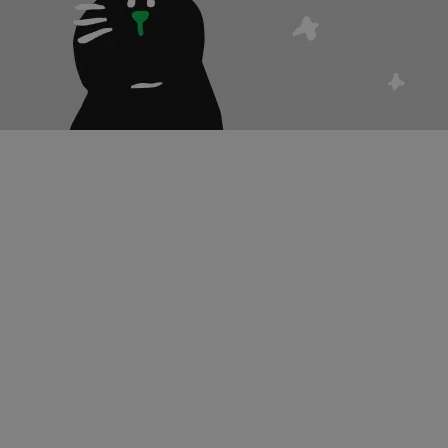
치
경제
성·연애
팁・정보
썰
무물
비밀
제품후기
이벤트