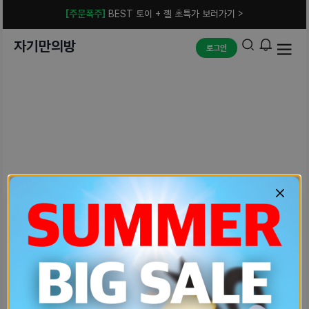
[주문폭주]
BEST 토이 + 젤 초특가 보러가기 >
자기만의방
로그인
예상치 못한 에러입니다.