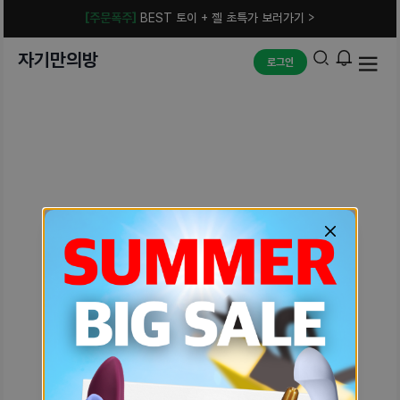
[주문폭주]
BEST 토이 + 젤 초특가 보러가기 >
자기만의방
로그인
예상치 못한 에러입니다.