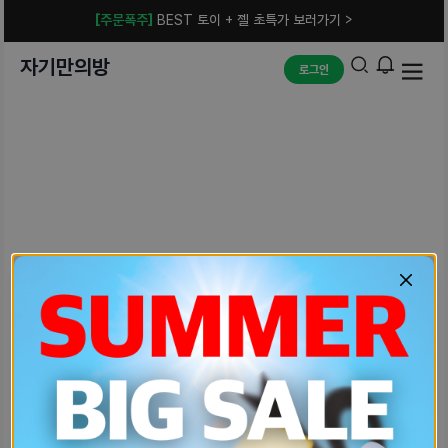
[주문폭주]
BEST 토이 + 젤 초특가 보러가기 >
자기만의방
로그인
예상치 못한 에러입니다.