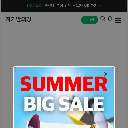
[주문폭주]
BEST 토이 + 젤 초특가 보러가기 >
자기만의방
로그인
예상치 못한 에러입니다.