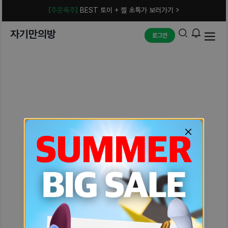
[주문폭주]
BEST 토이 + 젤 초특가 보러가기 >
자기만의방
로그인
예상치 못한 에러입니다.