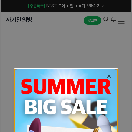
[주문폭주]
BEST 토이 + 젤 초특가 보러가기 >
자기만의방
로그인
예상치 못한 에러입니다.