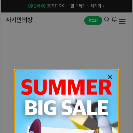
[주문폭주]
BEST 토이 + 젤 초특가 보러가기 >
자기만의방
로그인
예상치 못한 에러입니다.