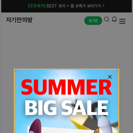
[주문폭주]
BEST 토이 + 젤 초특가 보러가기 >
자기만의방
로그인
예상치 못한 에러입니다.