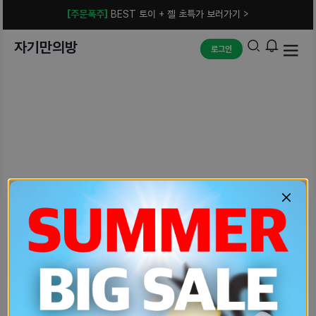
[주문폭주]
BEST 토이 + 젤 초특가 보러가기 >
자기만의방
로그인
예상치 못한 에러입니다.