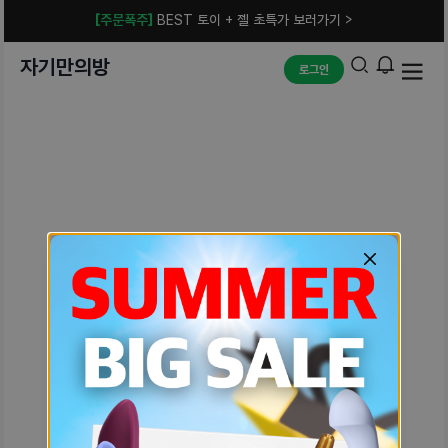
[주문폭주]
BEST 토이 + 젤 초특가 보러가기 >
자기만의방
로그인
예상치 못한 에러입니다.