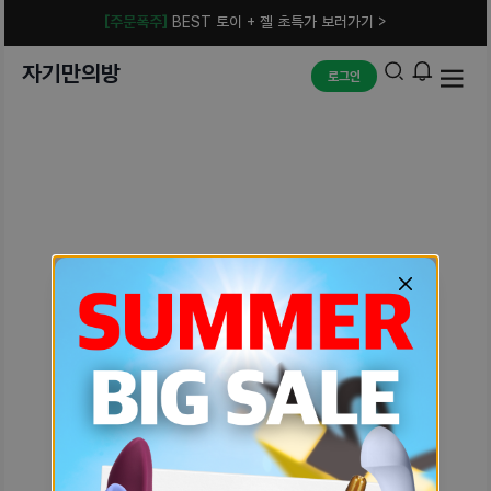
[주문폭주]
BEST 토이 + 젤 초특가 보러가기 >
자기만의방
로그인
예상치 못한 에러입니다.